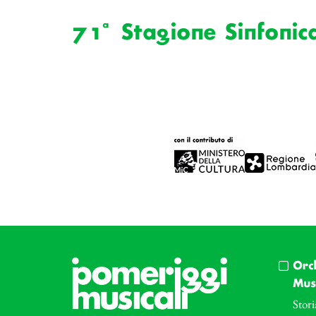
71ª Stagione Sinfonic
Orc
Musi
Stori