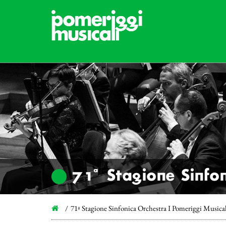
71ª Stagione Sinfon
71ª Stagione Sinfonica Orchestra I Pomeriggi Musica