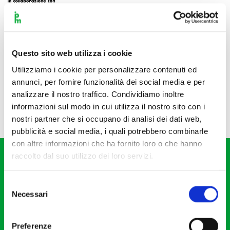
Questo sito web utilizza i cookie
Utilizziamo i cookie per personalizzare contenuti ed
annunci, per fornire funzionalità dei social media e per
analizzare il nostro traffico. Condividiamo inoltre
informazioni sul modo in cui utilizza il nostro sito con i
nostri partner che si occupano di analisi dei dati web,
pubblicità e social media, i quali potrebbero combinarle
con altre informazioni che ha fornito loro o che hanno
raccolto dal suo utilizzo dei loro servizi.
Selezione
Necessari
del
consenso
Fondazione I Pomeriggi Musicali
Via S. Giovanni sul Muro, 2
Preferenze