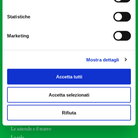
20121 Milano
Partita Iva 04410060158
Statistiche
Cod. Fisc. 80078650159
Tel: +39 02 87905
Marketing
Teatro Dal Verme
Via S. Giovanni sul Muro, 2
20121 Milano
Mostra dettagli
Orchestra I Pomeriggi Musicali
Accetta tutti
Storia
Direttore Artistico
Accetta selezionati
Direttore emerito
Professori d’Orchestra
Rifiuta
Eventi Corporate
Le aziende e il teatro
Le sale