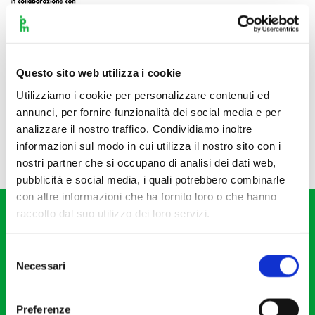
Questo sito web utilizza i cookie
Utilizziamo i cookie per personalizzare contenuti ed
annunci, per fornire funzionalità dei social media e per
analizzare il nostro traffico. Condividiamo inoltre
informazioni sul modo in cui utilizza il nostro sito con i
nostri partner che si occupano di analisi dei dati web,
pubblicità e social media, i quali potrebbero combinarle
con altre informazioni che ha fornito loro o che hanno
raccolto dal suo utilizzo dei loro servizi.
Selezione
Necessari
del
consenso
Fondazione I Pomeriggi Musicali
Via S. Giovanni sul Muro, 2
Preferenze