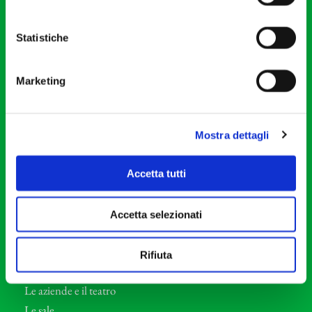
20121 Milano
Partita Iva 04410060158
Statistiche
Cod. Fisc. 80078650159
Tel: +39 02 87905
Marketing
Teatro Dal Verme
Via S. Giovanni sul Muro, 2
20121 Milano
Mostra dettagli
Orchestra I Pomeriggi Musicali
Accetta tutti
Storia
Direttore Artistico
Accetta selezionati
Direttore emerito
Professori d’Orchestra
Rifiuta
Eventi Corporate
Le aziende e il teatro
Le sale