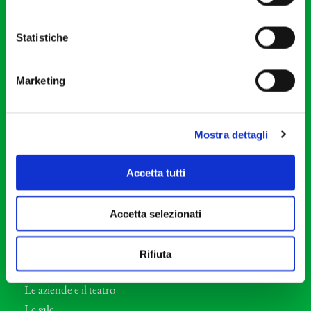
20121 Milano
Partita Iva 04410060158
Statistiche
Cod. Fisc. 80078650159
Tel: +39 02 87905
Marketing
Teatro Dal Verme
Via S. Giovanni sul Muro, 2
20121 Milano
Mostra dettagli
Orchestra I Pomeriggi Musicali
Accetta tutti
Storia
Direttore Artistico
Accetta selezionati
Direttore emerito
Professori d’Orchestra
Rifiuta
Eventi Corporate
Le aziende e il teatro
Le sale