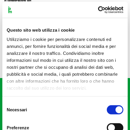
Questo sito web utilizza i cookie
Utilizziamo i cookie per personalizzare contenuti ed
annunci, per fornire funzionalità dei social media e per
analizzare il nostro traffico. Condividiamo inoltre
informazioni sul modo in cui utilizza il nostro sito con i
nostri partner che si occupano di analisi dei dati web,
pubblicità e social media, i quali potrebbero combinarle
con altre informazioni che ha fornito loro o che hanno
raccolto dal suo utilizzo dei loro servizi.
Selezione
Necessari
del
consenso
Fondazione I Pomeriggi Musicali
Via S. Giovanni sul Muro, 2
Preferenze