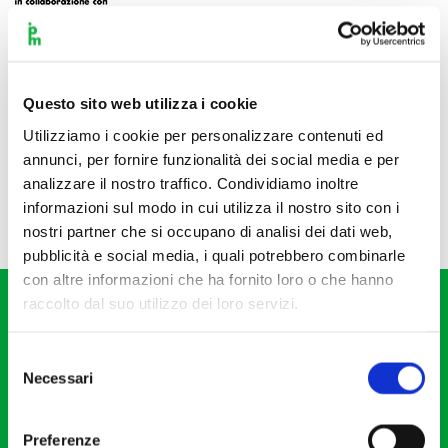
Questo sito web utilizza i cookie
Utilizziamo i cookie per personalizzare contenuti ed
annunci, per fornire funzionalità dei social media e per
analizzare il nostro traffico. Condividiamo inoltre
informazioni sul modo in cui utilizza il nostro sito con i
nostri partner che si occupano di analisi dei dati web,
pubblicità e social media, i quali potrebbero combinarle
con altre informazioni che ha fornito loro o che hanno
raccolto dal suo utilizzo dei loro servizi.
Selezione
Necessari
del
consenso
Fondazione I Pomeriggi Musicali
Via S. Giovanni sul Muro, 2
Preferenze