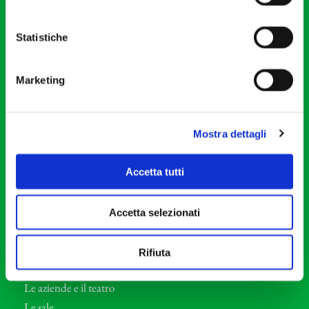
20121 Milano
Partita Iva 04410060158
Statistiche
Cod. Fisc. 80078650159
Tel: +39 02 87905
Marketing
Teatro Dal Verme
Via S. Giovanni sul Muro, 2
20121 Milano
Mostra dettagli
Orchestra I Pomeriggi Musicali
Accetta tutti
Storia
Direttore Artistico
Accetta selezionati
Direttore emerito
Professori d’Orchestra
Rifiuta
Eventi Corporate
Le aziende e il teatro
Le sale