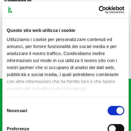
Questo sito web utilizza i cookie
Utilizziamo i cookie per personalizzare contenuti ed
annunci, per fornire funzionalità dei social media e per
analizzare il nostro traffico. Condividiamo inoltre
informazioni sul modo in cui utilizza il nostro sito con i
nostri partner che si occupano di analisi dei dati web,
pubblicità e social media, i quali potrebbero combinarle
con altre informazioni che ha fornito loro o che hanno
raccolto dal suo utilizzo dei loro servizi.
Selezione
Necessari
del
consenso
Fondazione I Pomeriggi Musicali
Via S. Giovanni sul Muro, 2
Preferenze