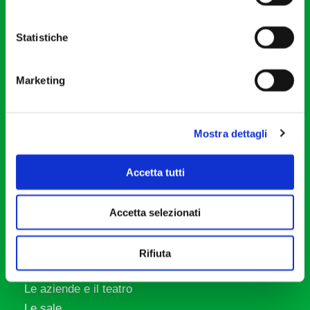
20121 Milano
Partita Iva 04410060158
Statistiche
Cod. Fisc. 80078650159
Tel: +39 02 87905
Marketing
Teatro Dal Verme
Via S. Giovanni sul Muro, 2
20121 Milano
Mostra dettagli
Orchestra I Pomeriggi Musicali
Accetta tutti
Storia
Direttore Artistico
Accetta selezionati
Direttore emerito
Professori d’Orchestra
Rifiuta
Eventi Corporate
Le aziende e il teatro
Le sale