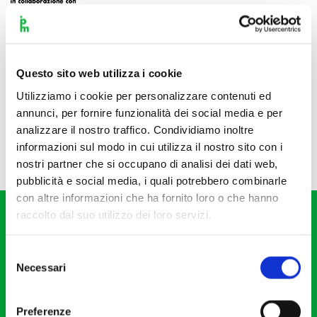
Questo sito web utilizza i cookie
Utilizziamo i cookie per personalizzare contenuti ed
annunci, per fornire funzionalità dei social media e per
analizzare il nostro traffico. Condividiamo inoltre
informazioni sul modo in cui utilizza il nostro sito con i
nostri partner che si occupano di analisi dei dati web,
pubblicità e social media, i quali potrebbero combinarle
con altre informazioni che ha fornito loro o che hanno
raccolto dal suo utilizzo dei loro servizi.
Selezione
Necessari
del
consenso
Fondazione I Pomeriggi Musicali
Via S. Giovanni sul Muro, 2
Preferenze