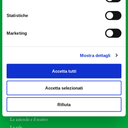
20121 Milano
Partita Iva 04410060158
Statistiche
Cod. Fisc. 80078650159
Tel: +39 02 87905
Marketing
Teatro Dal Verme
Via S. Giovanni sul Muro, 2
20121 Milano
Mostra dettagli
Orchestra I Pomeriggi Musicali
Accetta tutti
Storia
Direttore Artistico
Accetta selezionati
Direttore emerito
Professori d’Orchestra
Rifiuta
Eventi Corporate
Le aziende e il teatro
Le sale