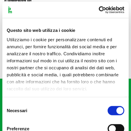
Questo sito web utilizza i cookie
Utilizziamo i cookie per personalizzare contenuti ed
annunci, per fornire funzionalità dei social media e per
analizzare il nostro traffico. Condividiamo inoltre
informazioni sul modo in cui utilizza il nostro sito con i
nostri partner che si occupano di analisi dei dati web,
pubblicità e social media, i quali potrebbero combinarle
con altre informazioni che ha fornito loro o che hanno
raccolto dal suo utilizzo dei loro servizi.
Selezione
Necessari
del
consenso
Fondazione I Pomeriggi Musicali
Via S. Giovanni sul Muro, 2
Preferenze