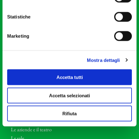
20121 Milano
Partita Iva 04410060158
Statistiche
Cod. Fisc. 80078650159
Tel: +39 02 87905
Marketing
Teatro Dal Verme
Via S. Giovanni sul Muro, 2
20121 Milano
Mostra dettagli
Orchestra I Pomeriggi Musicali
Accetta tutti
Storia
Direttore Artistico
Accetta selezionati
Direttore emerito
Professori d’Orchestra
Rifiuta
Eventi Corporate
Le aziende e il teatro
Le sale