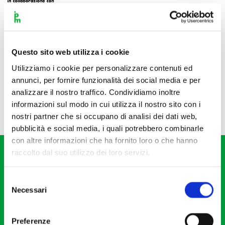
Questo sito web utilizza i cookie
Utilizziamo i cookie per personalizzare contenuti ed
annunci, per fornire funzionalità dei social media e per
analizzare il nostro traffico. Condividiamo inoltre
informazioni sul modo in cui utilizza il nostro sito con i
nostri partner che si occupano di analisi dei dati web,
pubblicità e social media, i quali potrebbero combinarle
con altre informazioni che ha fornito loro o che hanno
raccolto dal suo utilizzo dei loro servizi.
Selezione
Necessari
del
consenso
Fondazione I Pomeriggi Musicali
Via S. Giovanni sul Muro, 2
Preferenze