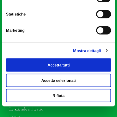
20121 Milano
Partita Iva 04410060158
Statistiche
Cod. Fisc. 80078650159
Tel: +39 02 87905
Marketing
Teatro Dal Verme
Via S. Giovanni sul Muro, 2
20121 Milano
Mostra dettagli
Orchestra I Pomeriggi Musicali
Accetta tutti
Storia
Direttore Artistico
Accetta selezionati
Direttore emerito
Professori d’Orchestra
Rifiuta
Eventi Corporate
Le aziende e il teatro
Le sale