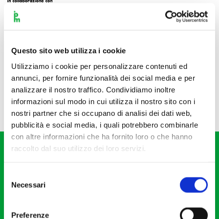
Questo sito web utilizza i cookie
Utilizziamo i cookie per personalizzare contenuti ed
annunci, per fornire funzionalità dei social media e per
analizzare il nostro traffico. Condividiamo inoltre
informazioni sul modo in cui utilizza il nostro sito con i
nostri partner che si occupano di analisi dei dati web,
pubblicità e social media, i quali potrebbero combinarle
con altre informazioni che ha fornito loro o che hanno
raccolto dal suo utilizzo dei loro servizi.
Selezione
Necessari
del
consenso
Fondazione I Pomeriggi Musicali
Via S. Giovanni sul Muro, 2
Preferenze