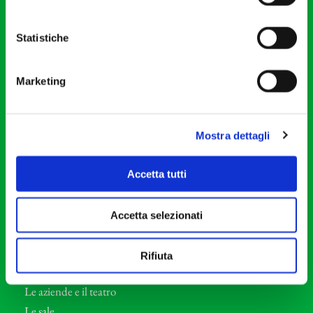
20121 Milano
Partita Iva 04410060158
Statistiche
Cod. Fisc. 80078650159
Tel: +39 02 87905
Marketing
Teatro Dal Verme
Via S. Giovanni sul Muro, 2
20121 Milano
Mostra dettagli
Orchestra I Pomeriggi Musicali
Accetta tutti
Storia
Direttore Artistico
Accetta selezionati
Direttore emerito
Professori d’Orchestra
Rifiuta
Eventi Corporate
Le aziende e il teatro
Le sale