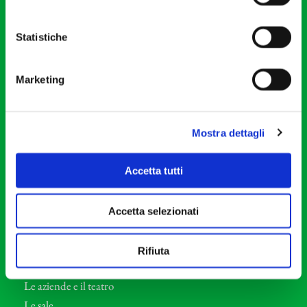
20121 Milano
Partita Iva 04410060158
Statistiche
Cod. Fisc. 80078650159
Tel: +39 02 87905
Marketing
Teatro Dal Verme
Via S. Giovanni sul Muro, 2
20121 Milano
Mostra dettagli
Orchestra I Pomeriggi Musicali
Accetta tutti
Storia
Direttore Artistico
Accetta selezionati
Direttore emerito
Professori d’Orchestra
Rifiuta
Eventi Corporate
Le aziende e il teatro
Le sale