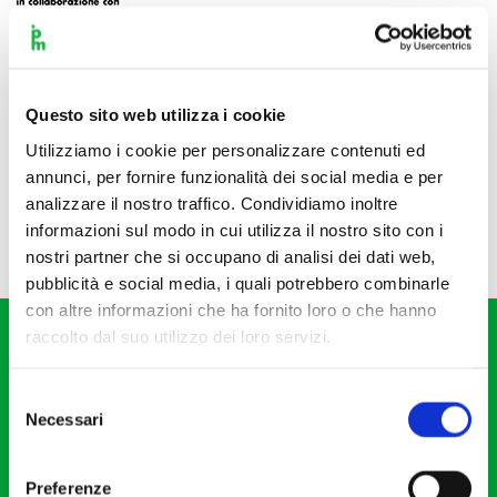
Questo sito web utilizza i cookie
Utilizziamo i cookie per personalizzare contenuti ed
annunci, per fornire funzionalità dei social media e per
analizzare il nostro traffico. Condividiamo inoltre
informazioni sul modo in cui utilizza il nostro sito con i
nostri partner che si occupano di analisi dei dati web,
pubblicità e social media, i quali potrebbero combinarle
con altre informazioni che ha fornito loro o che hanno
raccolto dal suo utilizzo dei loro servizi.
Selezione
Necessari
del
consenso
Fondazione I Pomeriggi Musicali
Via S. Giovanni sul Muro, 2
Preferenze