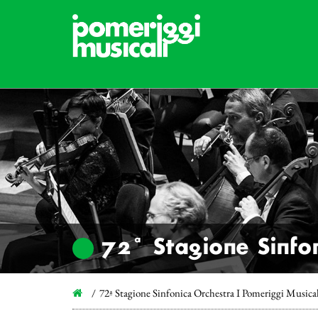
72ª Stagione Sinfon
72ª Stagione Sinfonica Orchestra I Pomeriggi Musica