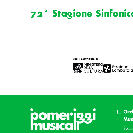
72ª Stagione Sinfonic
Orc
Musi
Stori