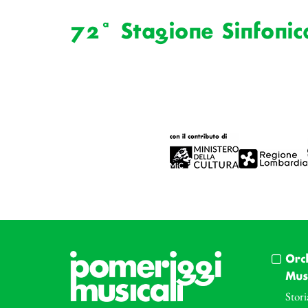
72ª Stagione Sinfonic
Orc
Musi
Stori