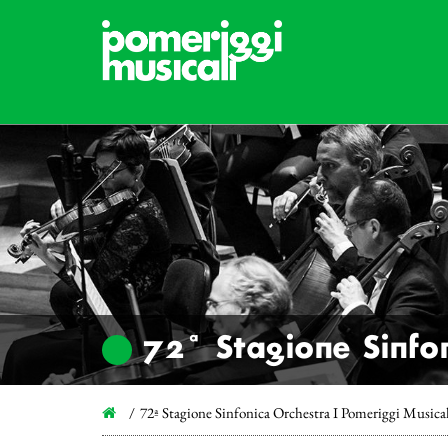
72ª Stagione Sinfon
72ª Stagione Sinfonica Orchestra I Pomeriggi Musica