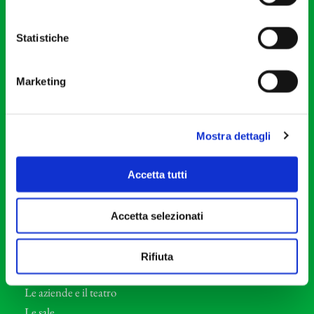
20121 Milano
Partita Iva 04410060158
Statistiche
Cod. Fisc. 80078650159
Tel: +39 02 87905
Marketing
Teatro Dal Verme
Via S. Giovanni sul Muro, 2
20121 Milano
Mostra dettagli
Orchestra I Pomeriggi Musicali
Accetta tutti
Storia
Direttore Artistico
Accetta selezionati
Direttore emerito
Professori d’Orchestra
Rifiuta
Eventi Corporate
Le aziende e il teatro
Le sale