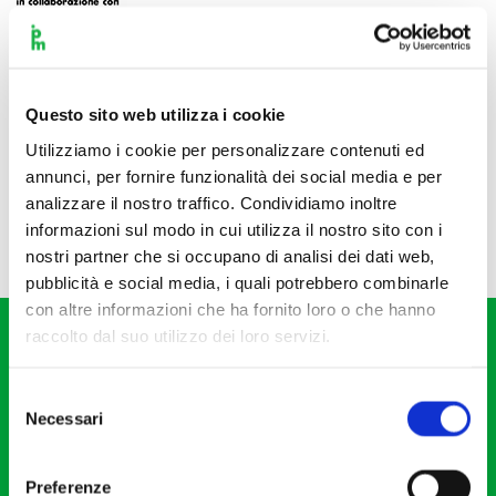
Questo sito web utilizza i cookie
Utilizziamo i cookie per personalizzare contenuti ed
annunci, per fornire funzionalità dei social media e per
analizzare il nostro traffico. Condividiamo inoltre
informazioni sul modo in cui utilizza il nostro sito con i
nostri partner che si occupano di analisi dei dati web,
pubblicità e social media, i quali potrebbero combinarle
con altre informazioni che ha fornito loro o che hanno
raccolto dal suo utilizzo dei loro servizi.
Selezione
Necessari
del
consenso
Fondazione I Pomeriggi Musicali
Via S. Giovanni sul Muro, 2
Preferenze