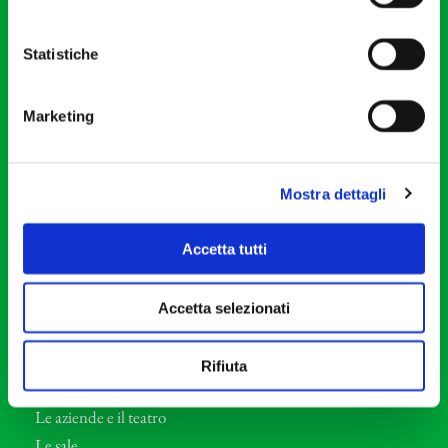
20121 Milano
Partita Iva 04410060158
Statistiche
Cod. Fisc. 80078650159
Tel: +39 02 87905
Marketing
Teatro Dal Verme
Via S. Giovanni sul Muro, 2
20121 Milano
Mostra dettagli
Orchestra I Pomeriggi Musicali
Accetta tutti
Storia
Direttore Artistico
Accetta selezionati
Direttore emerito
Professori d’Orchestra
Rifiuta
Eventi Corporate
Le aziende e il teatro
Le sale