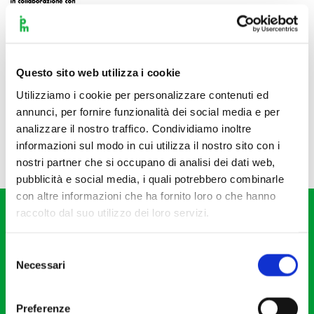
Questo sito web utilizza i cookie
Utilizziamo i cookie per personalizzare contenuti ed
annunci, per fornire funzionalità dei social media e per
analizzare il nostro traffico. Condividiamo inoltre
informazioni sul modo in cui utilizza il nostro sito con i
nostri partner che si occupano di analisi dei dati web,
pubblicità e social media, i quali potrebbero combinarle
con altre informazioni che ha fornito loro o che hanno
raccolto dal suo utilizzo dei loro servizi.
Selezione
Necessari
del
consenso
Fondazione I Pomeriggi Musicali
Via S. Giovanni sul Muro, 2
Preferenze