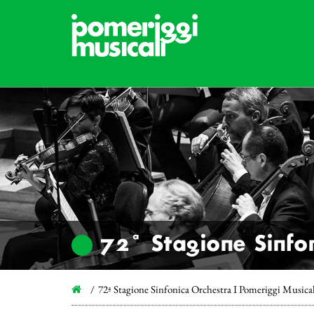
72ª Stagione Sinfon
72ª Stagione Sinfonica Orchestra I Pomeriggi Musica