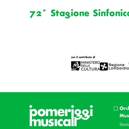
72ª Stagione Sinfonic
Orc
Musi
Stori