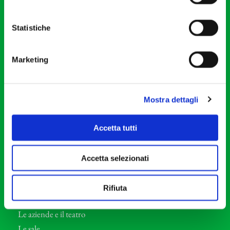
20121 Milano
Partita Iva 04410060158
Statistiche
Cod. Fisc. 80078650159
Tel: +39 02 87905
Marketing
Teatro Dal Verme
Via S. Giovanni sul Muro, 2
20121 Milano
Mostra dettagli
Orchestra I Pomeriggi Musicali
Accetta tutti
Storia
Direttore Artistico
Accetta selezionati
Direttore emerito
Professori d’Orchestra
Rifiuta
Eventi Corporate
Le aziende e il teatro
Le sale