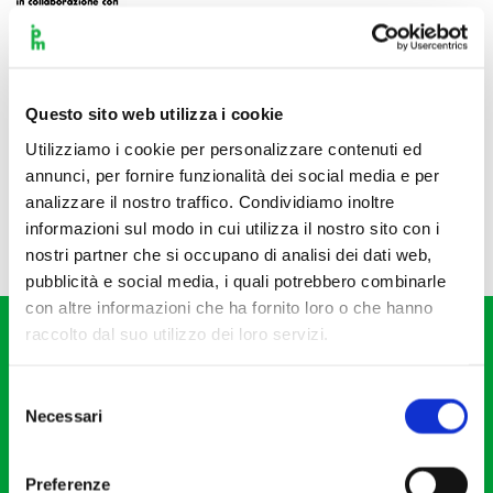
Questo sito web utilizza i cookie
Utilizziamo i cookie per personalizzare contenuti ed
annunci, per fornire funzionalità dei social media e per
analizzare il nostro traffico. Condividiamo inoltre
informazioni sul modo in cui utilizza il nostro sito con i
nostri partner che si occupano di analisi dei dati web,
pubblicità e social media, i quali potrebbero combinarle
con altre informazioni che ha fornito loro o che hanno
raccolto dal suo utilizzo dei loro servizi.
Selezione
Necessari
del
consenso
Fondazione I Pomeriggi Musicali
Via S. Giovanni sul Muro, 2
Preferenze