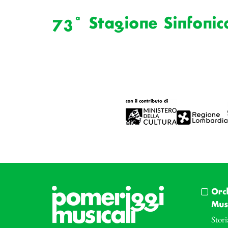
73ª Stagione Sinfonic
Orc
Musi
Stori