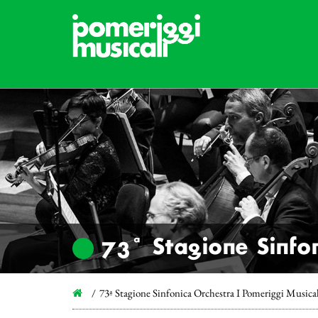
73ª Stagione Sinfon
73ª Stagione Sinfonica Orchestra I Pomeriggi Musica