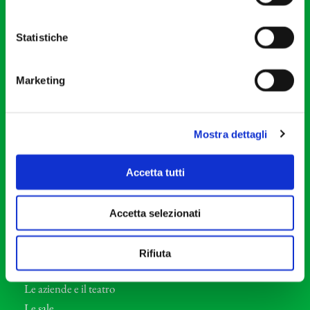
20121 Milano
Partita Iva 04410060158
Statistiche
Cod. Fisc. 80078650159
Tel: +39 02 87905
Marketing
Teatro Dal Verme
Via S. Giovanni sul Muro, 2
20121 Milano
Mostra dettagli
Orchestra I Pomeriggi Musicali
Accetta tutti
Storia
Direttore Artistico
Accetta selezionati
Direttore emerito
Professori d’Orchestra
Rifiuta
Eventi Corporate
Le aziende e il teatro
Le sale