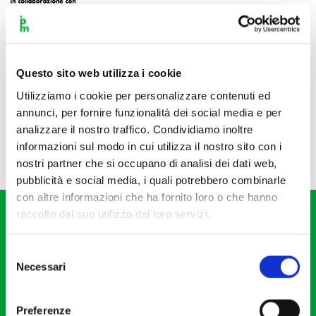
Questo sito web utilizza i cookie
Utilizziamo i cookie per personalizzare contenuti ed
annunci, per fornire funzionalità dei social media e per
analizzare il nostro traffico. Condividiamo inoltre
informazioni sul modo in cui utilizza il nostro sito con i
nostri partner che si occupano di analisi dei dati web,
pubblicità e social media, i quali potrebbero combinarle
con altre informazioni che ha fornito loro o che hanno
raccolto dal suo utilizzo dei loro servizi.
Selezione
Necessari
del
consenso
Fondazione I Pomeriggi Musicali
Via S. Giovanni sul Muro, 2
Preferenze