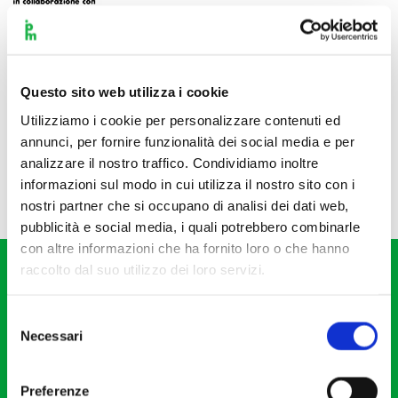
Questo sito web utilizza i cookie
Utilizziamo i cookie per personalizzare contenuti ed
annunci, per fornire funzionalità dei social media e per
analizzare il nostro traffico. Condividiamo inoltre
informazioni sul modo in cui utilizza il nostro sito con i
nostri partner che si occupano di analisi dei dati web,
pubblicità e social media, i quali potrebbero combinarle
con altre informazioni che ha fornito loro o che hanno
raccolto dal suo utilizzo dei loro servizi.
Selezione
Necessari
del
consenso
Fondazione I Pomeriggi Musicali
Via S. Giovanni sul Muro, 2
Preferenze