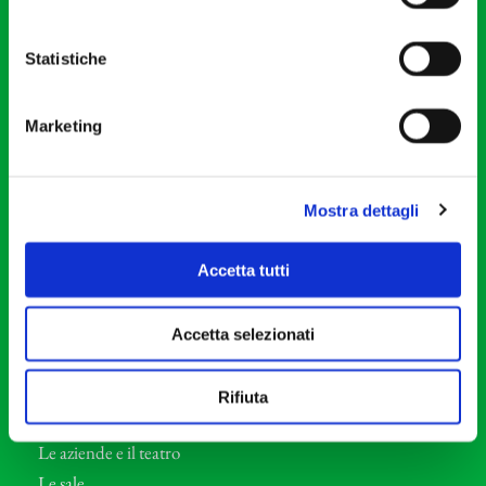
20121 Milano
Partita Iva 04410060158
Statistiche
Cod. Fisc. 80078650159
Tel: +39 02 87905
Marketing
Teatro Dal Verme
Via S. Giovanni sul Muro, 2
20121 Milano
Mostra dettagli
Orchestra I Pomeriggi Musicali
Accetta tutti
Storia
Direttore Artistico
Accetta selezionati
Direttore emerito
Professori d’Orchestra
Rifiuta
Eventi Corporate
Le aziende e il teatro
Le sale