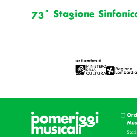
73ª Stagione Sinfonic
Orc
Musi
Stori