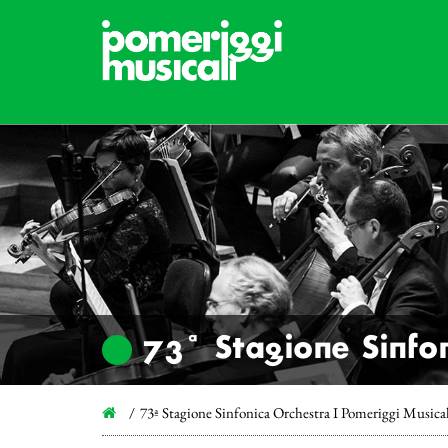
73ª Stagione Sinfon
73ª Stagione Sinfonica Orchestra I Pomeriggi Musica