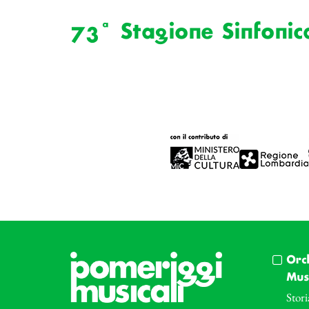
73ª Stagione Sinfonic
Orc
Musi
Stori