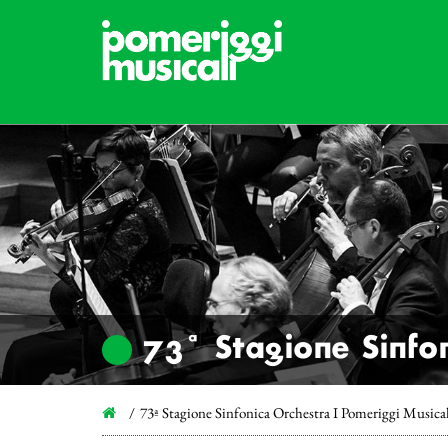
73ª Stagione Sinfon
73ª Stagione Sinfonica Orchestra I Pomeriggi Musica