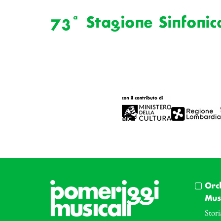
73ª Stagione Sinfonic
Orc
Musi
Stori