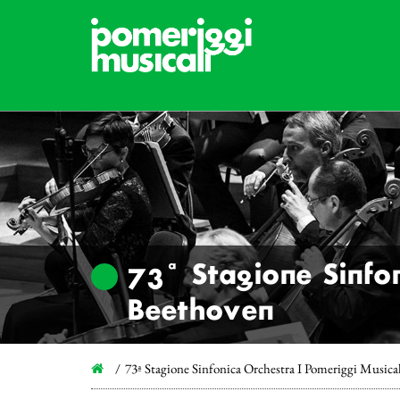
73ª Stagione Sinfon
Beethoven
73ª Stagione Sinfonica Orchestra I Pomeriggi Musica