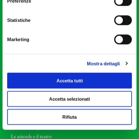
Preferenze
Via S. Giovanni sul Muro, 2
20121 Milano
Partita Iva 04410060158
Statistiche
Cod. Fisc. 80078650159
Tel: +39 02 87905
Marketing
Teatro Dal Verme
Via S. Giovanni sul Muro, 2
Mostra dettagli
20121 Milano
Orchestra I Pomeriggi Musicali
Accetta tutti
Storia
Direttore Artistico
Accetta selezionati
Direttore emerito
Professori d’Orchestra
Rifiuta
Eventi Corporate
Le aziende e il teatro