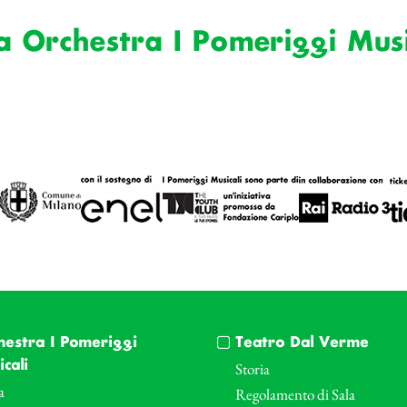
a Orchestra I Pomeriggi Music
hestra I Pomeriggi
Teatro Dal Verme
cali
Storia
a
Regolamento di Sala