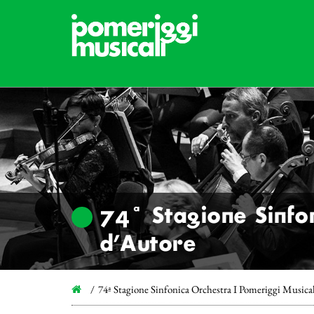
74ª Stagione Sinfon
d’Autore
74ª Stagione Sinfonica Orchestra I Pomeriggi Musical