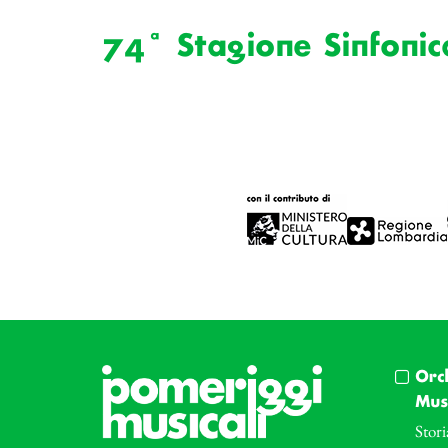
74ª Stagione Sinfonic
Orc
Musi
Stori