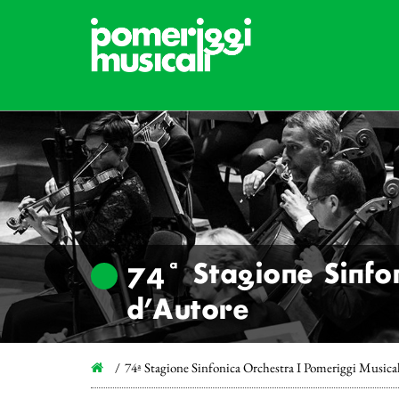
74ª Stagione Sinfon
d’Autore
74ª Stagione Sinfonica Orchestra I Pomeriggi Musical