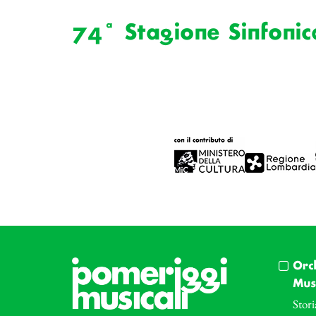
74ª Stagione Sinfonic
Orc
Musi
Stori