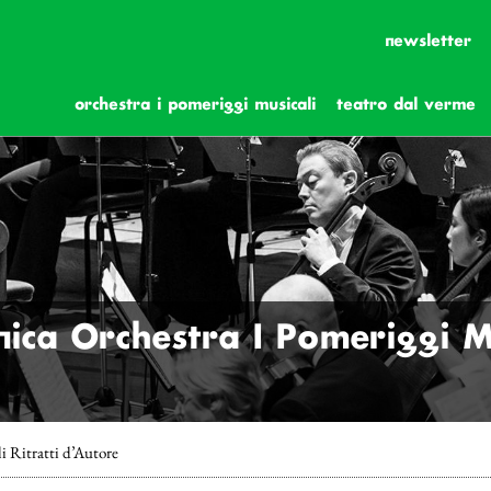
newsletter
orchestra i pomeriggi musicali
teatro dal verme
ica Orchestra I Pomeriggi Mus
i Ritratti d’Autore