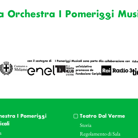
a Orchestra I Pomeriggi Music
hestra I Pomeriggi
Teatro Dal Verme
cali
Storia
a
Regolamento di Sala