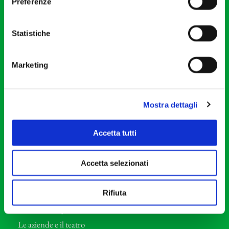
Preferenze
Via S. Giovanni sul Muro, 2
20121 Milano
Partita Iva 04410060158
Statistiche
Cod. Fisc. 80078650159
Tel: +39 02 87905
Marketing
Teatro Dal Verme
Via S. Giovanni sul Muro, 2
Mostra dettagli
20121 Milano
Orchestra I Pomeriggi Musicali
Accetta tutti
Storia
Direttore Artistico
Accetta selezionati
Direttore emerito
Professori d’Orchestra
Rifiuta
Eventi Corporate
Le aziende e il teatro