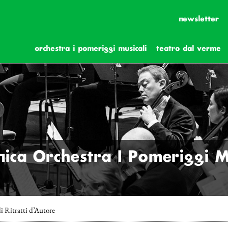
newsletter
orchestra i pomeriggi musicali
teatro dal verme
ica Orchestra I Pomeriggi Mus
i Ritratti d’Autore