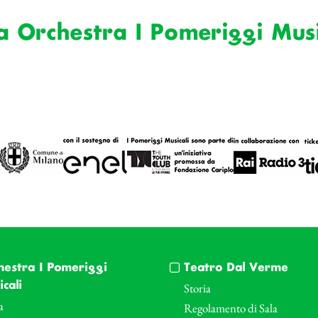
a Orchestra I Pomeriggi Music
hestra I Pomeriggi
Teatro Dal Verme
cali
Storia
a
Regolamento di Sala