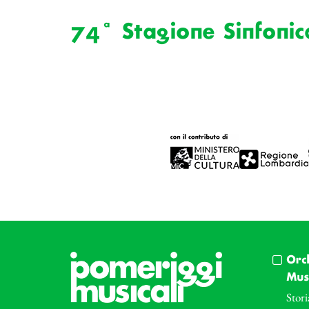
74ª Stagione Sinfonic
Orc
Musi
Stori