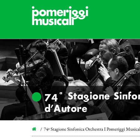
74ª Stagione Sinfon
d’Autore
74ª Stagione Sinfonica Orchestra I Pomeriggi Musical