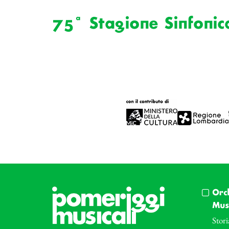
75ª Stagione Sinfonica
Orc
Musi
Stori