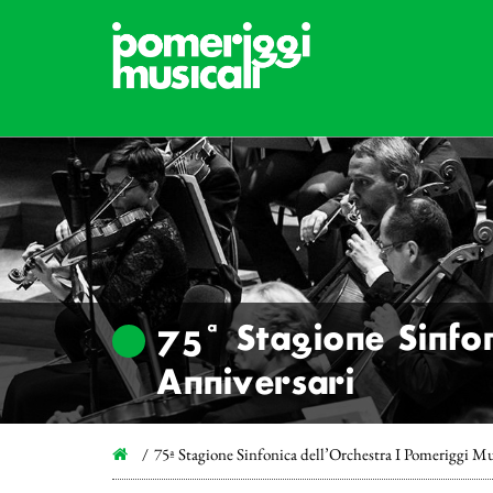
75ª Stagione Sinfon
Anniversari
75ª Stagione Sinfonica dell’Orchestra I Pomeriggi Mu