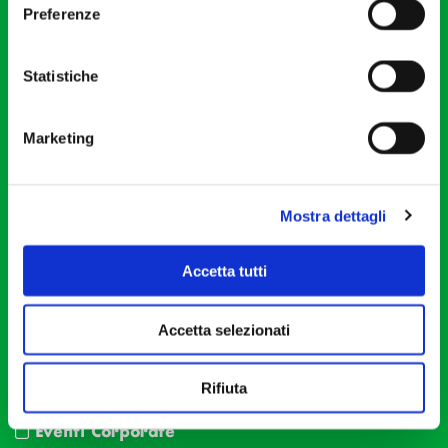
Fondazione I Pomeriggi Musicali
Preferenze
Via S. Giovanni sul Muro, 2
20121 Milano
Statistiche
Partita Iva 04410060158
Cod. Fisc. 80078650159
Tel: +39 02 87905
Marketing
Teatro Dal Verme
Via S. Giovanni sul Muro, 2
Mostra dettagli
20121 Milano
Accetta tutti
Orchestra I Pomeriggi Musicali
Storia
Direttore Artistico
Accetta selezionati
Direttore emerito
Professori d’Orchestra
Rifiuta
Eventi Corporate