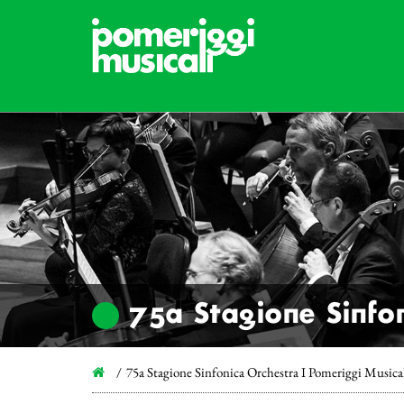
75a Stagione Sinfon
75a Stagione Sinfonica Orchestra I Pomeriggi Musica