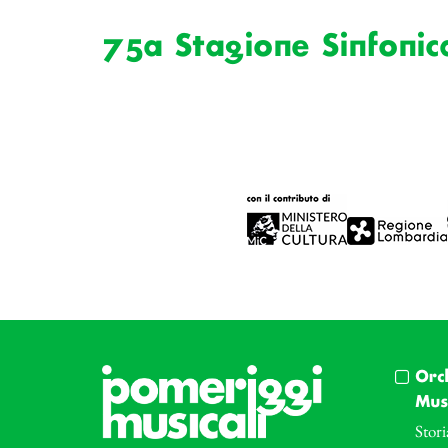
75a Stagione Sinfonic
Orc
Musi
Stori