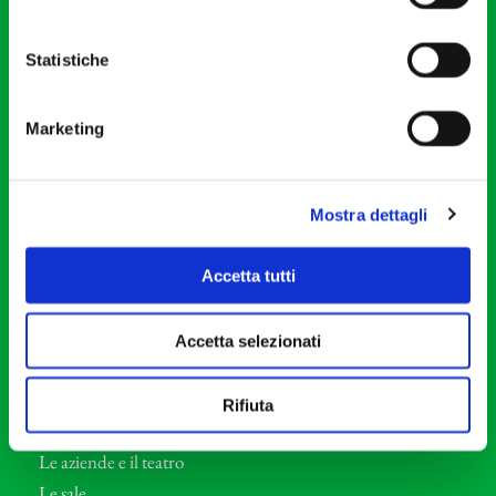
20121 Milano
Partita Iva 04410060158
Statistiche
Cod. Fisc. 80078650159
Tel: +39 02 87905
Marketing
Teatro Dal Verme
Via S. Giovanni sul Muro, 2
20121 Milano
Mostra dettagli
Orchestra I Pomeriggi Musicali
Accetta tutti
Storia
Direttore Artistico
Accetta selezionati
Direttore emerito
Professori d’Orchestra
Rifiuta
Eventi Corporate
Le aziende e il teatro
Le sale