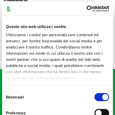
Questo sito web utilizza i cookie
Utilizziamo i cookie per personalizzare contenuti ed
annunci, per fornire funzionalità dei social media e per
analizzare il nostro traffico. Condividiamo inoltre
informazioni sul modo in cui utilizza il nostro sito con i
nostri partner che si occupano di analisi dei dati web,
pubblicità e social media, i quali potrebbero combinarle
con altre informazioni che ha fornito loro o che hanno
raccolto dal suo utilizzo dei loro servizi.
Selezione
Necessari
del
consenso
Fondazione I Pomeriggi Musicali
Via S. Giovanni sul Muro, 2
Preferenze