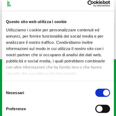
Questo sito web utilizza i cookie
Utilizziamo i cookie per personalizzare contenuti ed
annunci, per fornire funzionalità dei social media e per
analizzare il nostro traffico. Condividiamo inoltre
informazioni sul modo in cui utilizza il nostro sito con i
nostri partner che si occupano di analisi dei dati web,
pubblicità e social media, i quali potrebbero combinarle
con altre informazioni che ha fornito loro o che hanno
raccolto dal suo utilizzo dei loro servizi.
Selezione
Necessari
del
Fondazione I Pomeriggi Musicali
consenso
Via S. Giovanni sul Muro, 2
Preferenze
20121 Milano