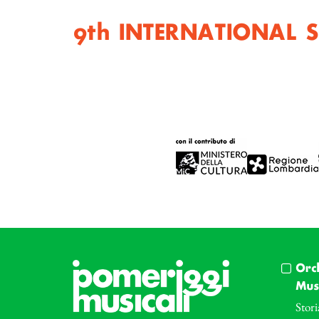
9th INTERNATIONAL
Orc
Musi
Stori