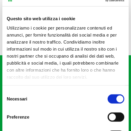
Questo sito web utilizza i cookie
Utilizziamo i cookie per personalizzare contenuti ed
annunci, per fornire funzionalità dei social media e per
analizzare il nostro traffico. Condividiamo inoltre
informazioni sul modo in cui utilizza il nostro sito con i
nostri partner che si occupano di analisi dei dati web,
pubblicità e social media, i quali potrebbero combinarle
con altre informazioni che ha fornito loro o che hanno
raccolto dal suo utilizzo dei loro servizi.
Selezione
Fondazione I Pomeriggi Musicali
Necessari
del
Via S. Giovanni sul Muro, 2
consenso
20121 Milano
Preferenze
Partita Iva 04410060158
Cod. Fisc. 80078650159