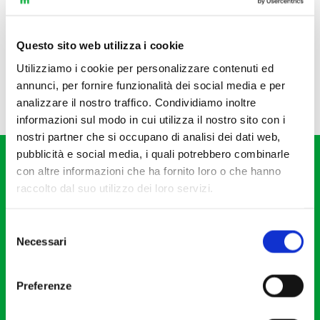
Questo sito web utilizza i cookie
Utilizziamo i cookie per personalizzare contenuti ed
annunci, per fornire funzionalità dei social media e per
analizzare il nostro traffico. Condividiamo inoltre
informazioni sul modo in cui utilizza il nostro sito con i
nostri partner che si occupano di analisi dei dati web,
pubblicità e social media, i quali potrebbero combinarle
con altre informazioni che ha fornito loro o che hanno
raccolto dal suo utilizzo dei loro servizi.
Selezione
Fondazione I Pomeriggi Musicali
Necessari
del
Via S. Giovanni sul Muro, 2
consenso
20121 Milano
Preferenze
Partita Iva 04410060158
Cod. Fisc. 80078650159