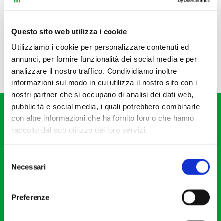
Questo sito web utilizza i cookie
Utilizziamo i cookie per personalizzare contenuti ed
annunci, per fornire funzionalità dei social media e per
analizzare il nostro traffico. Condividiamo inoltre
informazioni sul modo in cui utilizza il nostro sito con i
nostri partner che si occupano di analisi dei dati web,
pubblicità e social media, i quali potrebbero combinarle
con altre informazioni che ha fornito loro o che hanno
raccolto dal suo utilizzo dei loro servizi.
Selezione
Fondazione I Pomeriggi Musicali
Necessari
del
Via S. Giovanni sul Muro, 2
consenso
20121 Milano
Preferenze
Partita Iva 04410060158
Cod. Fisc. 80078650159