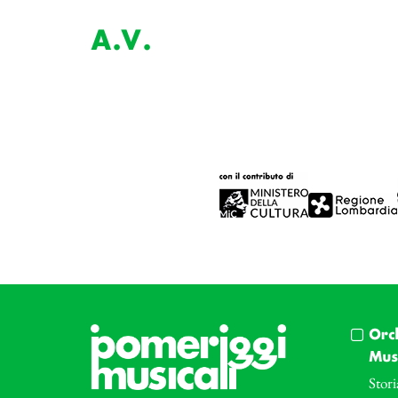
A.V.
Orc
Musi
Stori