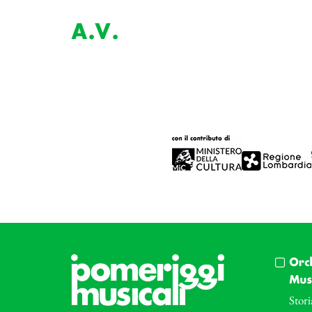
A.V.
Orc
Musi
Stori