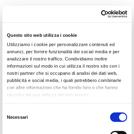
Orchestra i Pomeriggi Musicali
Governance
Storia
Direttore artistico
Direttore Emerito
Professori D’Orchestra
Questo sito web utilizza i cookie
Teatro Dal Verme
Utilizziamo i cookie per personalizzare contenuti ed
La Storia
I Protagonisti
annunci, per fornire funzionalità dei social media e per
I Festival
analizzare il nostro traffico. Condividiamo inoltre
Regolamento di Sala
informazioni sul modo in cui utilizza il nostro sito con i
Area Tecnica
Calendario
nostri partner che si occupano di analisi dei dati web,
Cartellone
pubblicità e social media, i quali potrebbero combinarle
I Pomeriggi Musicali
con altre informazioni che ha fornito loro o che hanno
Teatro Dal Verme
Biglietteria
raccolto dal suo utilizzo dei loro servizi.
Acquista
Selezione
Necessari
del
consenso