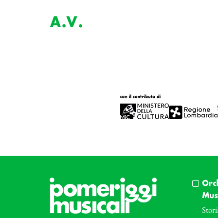
A.V.
Orc
Musi
Stori