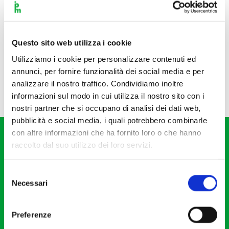
Questo sito web utilizza i cookie
Utilizziamo i cookie per personalizzare contenuti ed
annunci, per fornire funzionalità dei social media e per
analizzare il nostro traffico. Condividiamo inoltre
informazioni sul modo in cui utilizza il nostro sito con i
nostri partner che si occupano di analisi dei dati web,
pubblicità e social media, i quali potrebbero combinarle
con altre informazioni che ha fornito loro o che hanno
raccolto dal suo utilizzo dei loro servizi.
Selezione
Necessari
del
Fondazione I Pomeriggi Musicali
consenso
Via S. Giovanni sul Muro, 2
Preferenze
20121 Milano