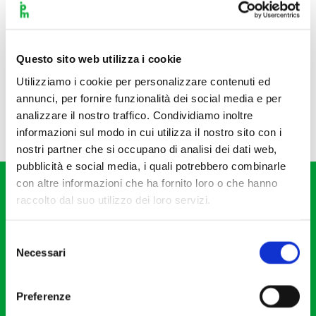
Questo sito web utilizza i cookie
Utilizziamo i cookie per personalizzare contenuti ed
annunci, per fornire funzionalità dei social media e per
analizzare il nostro traffico. Condividiamo inoltre
informazioni sul modo in cui utilizza il nostro sito con i
nostri partner che si occupano di analisi dei dati web,
pubblicità e social media, i quali potrebbero combinarle
con altre informazioni che ha fornito loro o che hanno
raccolto dal suo utilizzo dei loro servizi.
Selezione
Necessari
del
Fondazione I Pomeriggi Musicali
consenso
Via S. Giovanni sul Muro, 2
Preferenze
20121 Milano