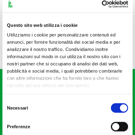
Questo sito web utilizza i cookie
Utilizziamo i cookie per personalizzare contenuti ed
annunci, per fornire funzionalità dei social media e per
analizzare il nostro traffico. Condividiamo inoltre
informazioni sul modo in cui utilizza il nostro sito con i
nostri partner che si occupano di analisi dei dati web,
pubblicità e social media, i quali potrebbero combinarle
con altre informazioni che ha fornito loro o che hanno
raccolto dal suo utilizzo dei loro servizi.
Selezione
Necessari
del
Fondazione I Pomeriggi Musicali
consenso
Via S. Giovanni sul Muro, 2
Preferenze
20121 Milano