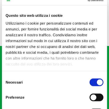
Questo sito web utilizza i cookie
Utilizziamo i cookie per personalizzare contenuti ed
annunci, per fornire funzionalità dei social media e per
analizzare il nostro traffico. Condividiamo inoltre
informazioni sul modo in cui utilizza il nostro sito con i
nostri partner che si occupano di analisi dei dati web,
pubblicità e social media, i quali potrebbero combinarle
con altre informazioni che ha fornito loro o che hanno
raccolto dal suo utilizzo dei loro servizi.
Selezione
Fondazione I Pomeriggi Musicali
Necessari
del
Via S. Giovanni sul Muro, 2
consenso
20121 Milano
Preferenze
Partita Iva 04410060158
Cod. Fisc. 80078650159