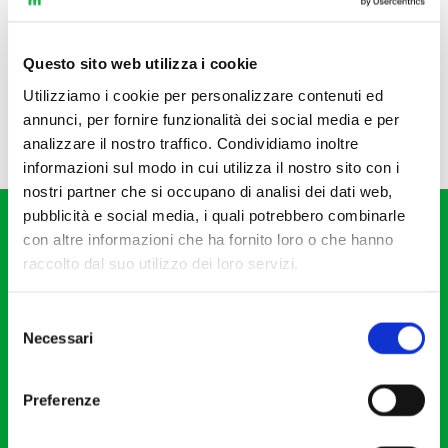
Questo sito web utilizza i cookie
Utilizziamo i cookie per personalizzare contenuti ed
annunci, per fornire funzionalità dei social media e per
analizzare il nostro traffico. Condividiamo inoltre
informazioni sul modo in cui utilizza il nostro sito con i
nostri partner che si occupano di analisi dei dati web,
pubblicità e social media, i quali potrebbero combinarle
con altre informazioni che ha fornito loro o che hanno
raccolto dal suo utilizzo dei loro servizi.
Selezione
Fondazione I Pomeriggi Musicali
Necessari
del
Via S. Giovanni sul Muro, 2
consenso
20121 Milano
Preferenze
Partita Iva 04410060158
Cod. Fisc. 80078650159