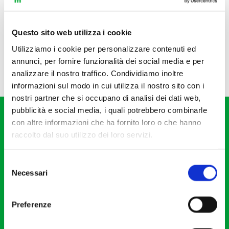
Questo sito web utilizza i cookie
Utilizziamo i cookie per personalizzare contenuti ed
annunci, per fornire funzionalità dei social media e per
analizzare il nostro traffico. Condividiamo inoltre
informazioni sul modo in cui utilizza il nostro sito con i
nostri partner che si occupano di analisi dei dati web,
pubblicità e social media, i quali potrebbero combinarle
con altre informazioni che ha fornito loro o che hanno
raccolto dal suo utilizzo dei loro servizi.
Selezione
Fondazione I Pomeriggi Musicali
Necessari
del
Via S. Giovanni sul Muro, 2
consenso
20121 Milano
Preferenze
Partita Iva 04410060158
Cod. Fisc. 80078650159