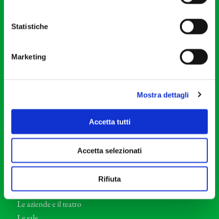
20121 Milano
Partita Iva 04410060158
Statistiche
Cod. Fisc. 80078650159
Tel: +39 02 87905
Marketing
Teatro Dal Verme
Via S. Giovanni sul Muro, 2
20121 Milano
Mostra dettagli
Orchestra I Pomeriggi Musicali
Accetta tutti
Storia
Direttore Artistico
Accetta selezionati
Direttore emerito
Professori d’Orchestra
Rifiuta
Eventi Corporate
Le aziende e il teatro
Le sale