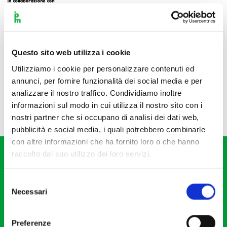
Questo sito web utilizza i cookie
Utilizziamo i cookie per personalizzare contenuti ed
annunci, per fornire funzionalità dei social media e per
analizzare il nostro traffico. Condividiamo inoltre
informazioni sul modo in cui utilizza il nostro sito con i
nostri partner che si occupano di analisi dei dati web,
pubblicità e social media, i quali potrebbero combinarle
con altre informazioni che ha fornito loro o che hanno
raccolto dal suo utilizzo dei loro servizi.
Selezione
Necessari
del
consenso
Fondazione I Pomeriggi Musicali
Via S. Giovanni sul Muro, 2
Preferenze