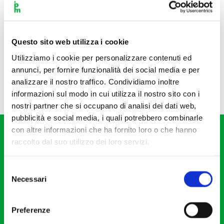
Questo sito web utilizza i cookie
Utilizziamo i cookie per personalizzare contenuti ed
annunci, per fornire funzionalità dei social media e per
analizzare il nostro traffico. Condividiamo inoltre
informazioni sul modo in cui utilizza il nostro sito con i
nostri partner che si occupano di analisi dei dati web,
pubblicità e social media, i quali potrebbero combinarle
con altre informazioni che ha fornito loro o che hanno
raccolto dal suo utilizzo dei loro servizi.
Selezione
Necessari
del
Fondazione I Pomeriggi Musicali
consenso
Via S. Giovanni sul Muro, 2
Preferenze
20121 Milano