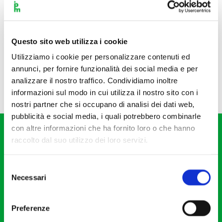
Questo sito web utilizza i cookie
Utilizziamo i cookie per personalizzare contenuti ed
annunci, per fornire funzionalità dei social media e per
analizzare il nostro traffico. Condividiamo inoltre
informazioni sul modo in cui utilizza il nostro sito con i
nostri partner che si occupano di analisi dei dati web,
pubblicità e social media, i quali potrebbero combinarle
con altre informazioni che ha fornito loro o che hanno
raccolto dal suo utilizzo dei loro servizi.
Selezione
Necessari
del
Fondazione I Pomeriggi Musicali
consenso
Via S. Giovanni sul Muro, 2
Preferenze
20121 Milano